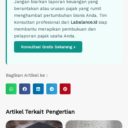
Jangan biarkan laporan keuangan yang
berantakan atau urusan pajak yang rumit
menghambat pertumbuhan bisnis Anda. Tim
konsultan profesional dari
Labalance.id
siap
membantu merapikan pembukuan dan
pelaporan pajak usaha Anda.
Konsultasi Gratis Sekarang »
Bagikan Artikel ke :
S
S
S
S
S
h
h
h
h
h
a
a
a
a
a
r
r
r
r
r
Artikel Terkait
Pengertian
e
e
e
e
e
o
o
o
o
o
n
n
n
n
n