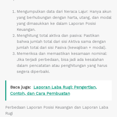
Mengumpulkan data dari Neraca Lajur: Hanya akun
yang berhubungan dengan harta, utang, dan modal
yang dimasukkan ke dalam Laporan Posisi
Keuangan.
Menghitung total aktiva dan pasiva: Pastikan
bahwa jumlah total dari sisi Aktiva sama dengan
jumlah total dari sisi Pasiva (kewajiban + modal).
Memeriksa dan memastikan kesamaan nominal:
Jika terjadi perbedaan, bisa jadi ada kesalahan
dalam pencatatan atau penghitungan yang harus
segera diperbaiki.
Baca juga:
Laporan Laba Rugi: Pengertian,
Contoh, dan Cara Pembuatan
Perbedaan Laporan Posisi Keuangan dan Laporan Laba
Rugi