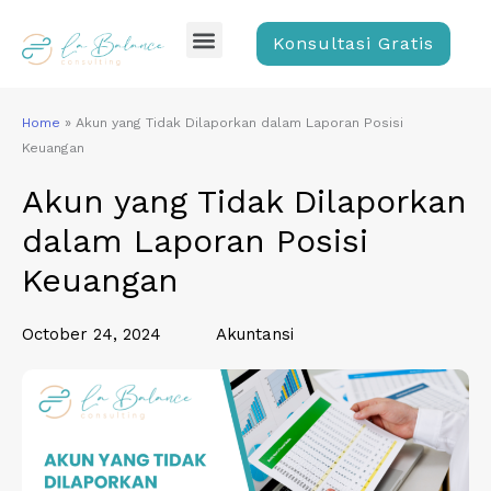
Skip
Menu
to
Konsultasi Gratis
content
Home
»
Akun yang Tidak Dilaporkan dalam Laporan Posisi
Keuangan
Akun yang Tidak Dilaporkan
dalam Laporan Posisi
Keuangan
October 24, 2024
Akuntansi