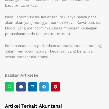
Laporan Laba Rugi.
Pada Laporan Posisi Keuangan, fokusnya hanya pada
akun-akun yang menggambarkan Aktiva, Kewajiban, dan
Modal, yang mencerminkan keseimbangan keuangan
perusahaan pada titik waktu tertentu.
Pemahaman akan perbedaan antara laporan ini penting
dalam menyusun laporan keuangan yang benar dan
sesuai standar akuntansi.
Bagikan Artikel ke :
S
S
S
S
S
h
h
h
h
h
a
a
a
a
a
r
r
r
r
r
Artikel Terkait
Akuntansi
e
e
e
e
e