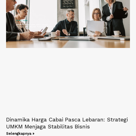
Dinamika Harga Cabai Pasca Lebaran: Strategi
UMKM Menjaga Stabilitas Bisnis
Selengkapnya »