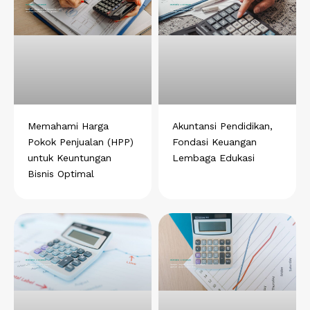
Memahami Harga
Akuntansi Pendidikan,
Pokok Penjualan (HPP)
Fondasi Keuangan
untuk Keuntungan
Lembaga Edukasi
Bisnis Optimal