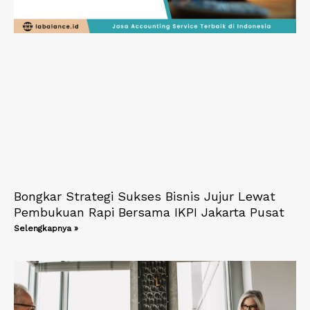
Bongkar Strategi Sukses Bisnis Jujur Lewat
Pembukuan Rapi Bersama IKPI Jakarta Pusat
Selengkapnya »