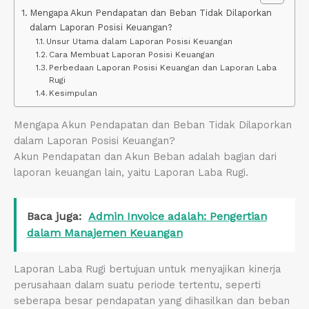
Mengapa Akun Pendapatan dan Beban Tidak Dilaporkan
dalam Laporan Posisi Keuangan?
Unsur Utama dalam Laporan Posisi Keuangan
Cara Membuat Laporan Posisi Keuangan
Perbedaan Laporan Posisi Keuangan dan Laporan Laba
Rugi
Kesimpulan
Mengapa Akun Pendapatan dan Beban Tidak Dilaporkan
dalam Laporan Posisi Keuangan?
Akun Pendapatan dan Akun Beban adalah bagian dari
laporan keuangan lain, yaitu Laporan Laba Rugi.
Baca juga:
Admin Invoice adalah: Pengertian
dalam Manajemen Keuangan
Laporan Laba Rugi bertujuan untuk menyajikan kinerja
perusahaan dalam suatu periode tertentu, seperti
seberapa besar pendapatan yang dihasilkan dan beban