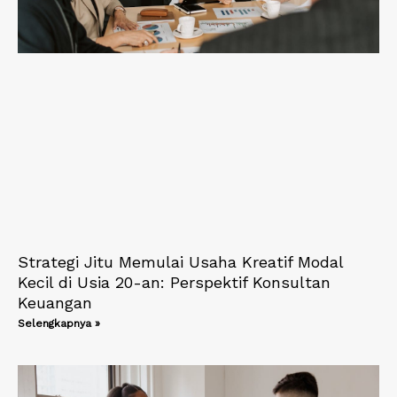
Strategi Jitu Memulai Usaha Kreatif Modal
Kecil di Usia 20-an: Perspektif Konsultan
Keuangan
Selengkapnya »