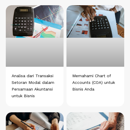
o
o
o
o
o
n
n
n
n
n
w
f
l
t
p
h
a
i
e
i
a
c
n
l
n
t
e
k
e
t
s
b
e
g
e
a
o
d
r
r
p
o
i
a
e
p
k
n
m
s
t
Analisa dari Transaksi
Memahami Chart of
Setoran Modal dalam
Accounts (COA) untuk
Persamaan Akuntansi
Bisnis Anda
untuk Bisnis