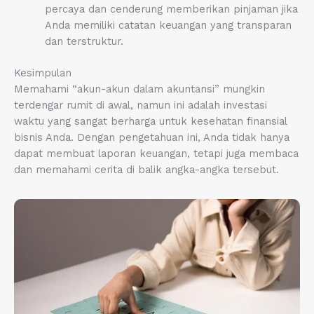
percaya dan cenderung memberikan pinjaman jika
Anda memiliki catatan keuangan yang transparan
dan terstruktur.
Kesimpulan
Memahami “akun-akun dalam akuntansi” mungkin
terdengar rumit di awal, namun ini adalah investasi
waktu yang sangat berharga untuk kesehatan finansial
bisnis Anda. Dengan pengetahuan ini, Anda tidak hanya
dapat membuat laporan keuangan, tetapi juga membaca
dan memahami cerita di balik angka-angka tersebut.