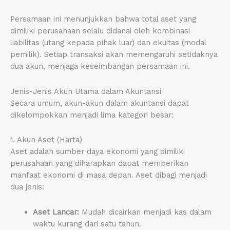
Persamaan ini menunjukkan bahwa total aset yang
dimiliki perusahaan selalu didanai oleh kombinasi
liabilitas (utang kepada pihak luar) dan ekuitas (modal
pemilik). Setiap transaksi akan memengaruhi setidaknya
dua akun, menjaga keseimbangan persamaan ini.
Jenis-Jenis Akun Utama dalam Akuntansi
Secara umum, akun-akun dalam akuntansi dapat
dikelompokkan menjadi lima kategori besar:
1. Akun Aset (Harta)
Aset adalah sumber daya ekonomi yang dimiliki
perusahaan yang diharapkan dapat memberikan
manfaat ekonomi di masa depan. Aset dibagi menjadi
dua jenis:
Aset Lancar:
Mudah dicairkan menjadi kas dalam
waktu kurang dari satu tahun.