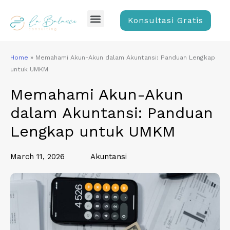
Skip
Menu
to
Konsultasi Gratis
content
Home
»
Memahami Akun-Akun dalam Akuntansi: Panduan Lengkap
untuk UMKM
Memahami Akun-Akun
dalam Akuntansi: Panduan
Lengkap untuk UMKM
March 11, 2026
Akuntansi