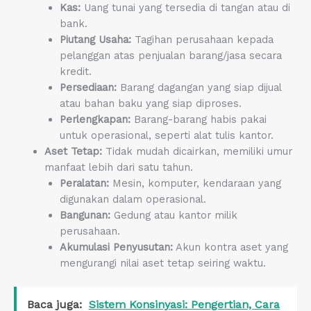
Kas:
Uang tunai yang tersedia di tangan atau di
bank.
Piutang Usaha:
Tagihan perusahaan kepada
pelanggan atas penjualan barang/jasa secara
kredit.
Persediaan:
Barang dagangan yang siap dijual
atau bahan baku yang siap diproses.
Perlengkapan:
Barang-barang habis pakai
untuk operasional, seperti alat tulis kantor.
Aset Tetap:
Tidak mudah dicairkan, memiliki umur
manfaat lebih dari satu tahun.
Peralatan:
Mesin, komputer, kendaraan yang
digunakan dalam operasional.
Bangunan:
Gedung atau kantor milik
perusahaan.
Akumulasi Penyusutan:
Akun kontra aset yang
mengurangi nilai aset tetap seiring waktu.
Baca juga:
Sistem Konsinyasi: Pengertian, Cara