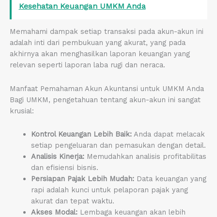
Kesehatan Keuangan UMKM Anda
Memahami dampak setiap transaksi pada akun-akun ini
adalah inti dari pembukuan yang akurat, yang pada
akhirnya akan menghasilkan laporan keuangan yang
relevan seperti laporan laba rugi dan neraca.
Manfaat Pemahaman Akun Akuntansi untuk UMKM Anda
Bagi UMKM, pengetahuan tentang akun-akun ini sangat
krusial:
Kontrol Keuangan Lebih Baik:
Anda dapat melacak
setiap pengeluaran dan pemasukan dengan detail.
Analisis Kinerja:
Memudahkan analisis profitabilitas
dan efisiensi bisnis.
Persiapan Pajak Lebih Mudah:
Data keuangan yang
rapi adalah kunci untuk pelaporan pajak yang
akurat dan tepat waktu.
Akses Modal:
Lembaga keuangan akan lebih