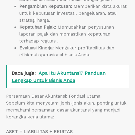
Pengambilan Keputusan:
Memberikan data akurat
untuk keputusan investasi, pengeluaran, atau
strategi harga.
Kepatuhan Pajak:
Memudahkan penyusunan
laporan pajak dan memastikan kepatuhan
terhadap regulasi.
Evaluasi Kinerja:
Mengukur profitabilitas dan
efisiensi operasional bisnis Anda.
Baca juga:
Apa Itu Akuntansi? Panduan
Lengkap untuk Bisnis Anda
Persamaan Dasar Akuntansi: Fondasi Utama
Sebelum kita menyelami jenis-jenis akun, penting untuk
memahami persamaan dasar akuntansi yang menjadi
kerangka kerja utama:
ASET = LIABILITAS + EKUITAS