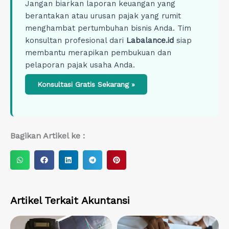
Jangan biarkan laporan keuangan yang
berantakan atau urusan pajak yang rumit
menghambat pertumbuhan bisnis Anda. Tim
konsultan profesional dari
Labalance.id
siap
membantu merapikan pembukuan dan
pelaporan pajak usaha Anda.
Konsultasi Gratis Sekarang »
Bagikan Artikel ke :
S
S
S
S
S
h
h
h
h
h
a
a
a
a
a
r
r
r
r
r
Artikel Terkait
Akuntansi
e
e
e
e
e
o
o
o
o
o
n
n
n
n
n