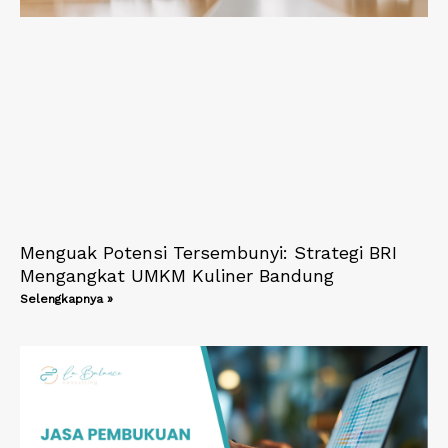
Menguak Potensi Tersembunyi: Strategi BRI
Mengangkat UMKM Kuliner Bandung
Selengkapnya »