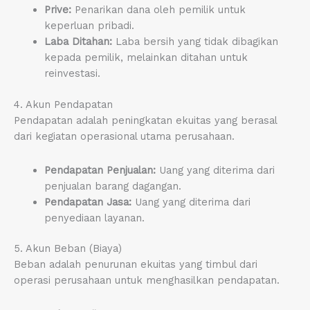
Prive:
Penarikan dana oleh pemilik untuk
keperluan pribadi.
Laba Ditahan:
Laba bersih yang tidak dibagikan
kepada pemilik, melainkan ditahan untuk
reinvestasi.
4. Akun Pendapatan
Pendapatan adalah peningkatan ekuitas yang berasal
dari kegiatan operasional utama perusahaan.
Pendapatan Penjualan:
Uang yang diterima dari
penjualan barang dagangan.
Pendapatan Jasa:
Uang yang diterima dari
penyediaan layanan.
5. Akun Beban (Biaya)
Beban adalah penurunan ekuitas yang timbul dari
operasi perusahaan untuk menghasilkan pendapatan.