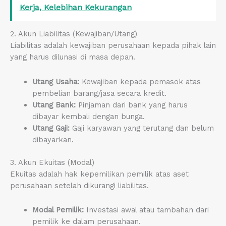
Kerja, Kelebihan Kekurangan
2. Akun Liabilitas (Kewajiban/Utang)
Liabilitas adalah kewajiban perusahaan kepada pihak lain
yang harus dilunasi di masa depan.
Utang Usaha:
Kewajiban kepada pemasok atas
pembelian barang/jasa secara kredit.
Utang Bank:
Pinjaman dari bank yang harus
dibayar kembali dengan bunga.
Utang Gaji:
Gaji karyawan yang terutang dan belum
dibayarkan.
3. Akun Ekuitas (Modal)
Ekuitas adalah hak kepemilikan pemilik atas aset
perusahaan setelah dikurangi liabilitas.
Modal Pemilik:
Investasi awal atau tambahan dari
pemilik ke dalam perusahaan.