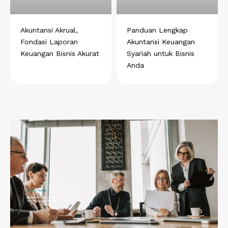
Akuntansi Akrual,
Panduan Lengkap
Fondasi Laporan
Akuntansi Keuangan
Keuangan Bisnis Akurat
Syariah untuk Bisnis
Anda