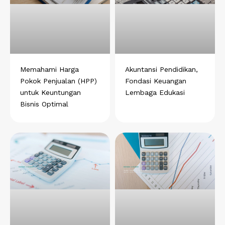
Memahami Harga
Akuntansi Pendidikan,
Pokok Penjualan (HPP)
Fondasi Keuangan
untuk Keuntungan
Lembaga Edukasi
Bisnis Optimal