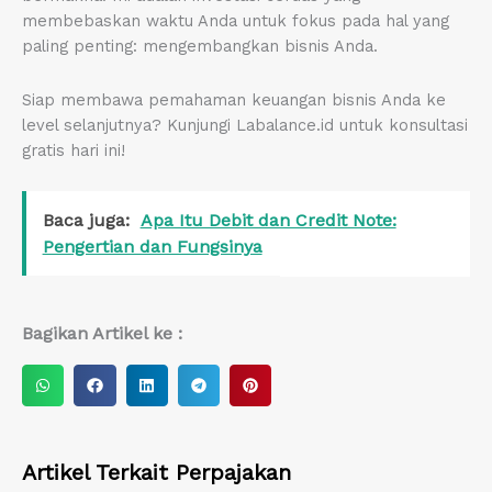
membebaskan waktu Anda untuk fokus pada hal yang
paling penting: mengembangkan bisnis Anda.
Siap membawa pemahaman keuangan bisnis Anda ke
level selanjutnya? Kunjungi Labalance.id untuk konsultasi
gratis hari ini!
Baca juga:
Apa Itu Debit dan Credit Note:
Pengertian dan Fungsinya
Bagikan Artikel ke :
S
S
S
S
S
h
h
h
h
h
a
a
a
a
a
r
r
r
r
r
Artikel Terkait
Perpajakan
e
e
e
e
e