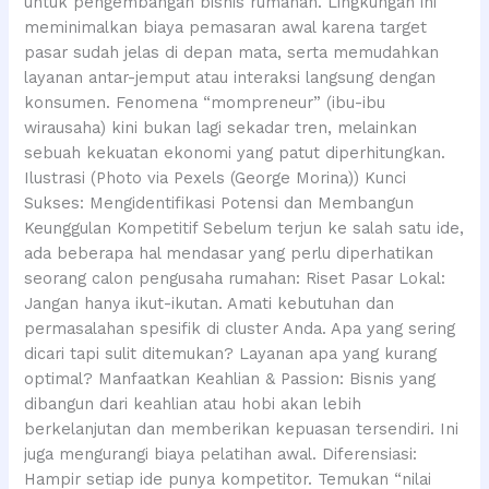
untuk pengembangan bisnis rumahan. Lingkungan ini
meminimalkan biaya pemasaran awal karena target
pasar sudah jelas di depan mata, serta memudahkan
layanan antar-jemput atau interaksi langsung dengan
konsumen. Fenomena “mompreneur” (ibu-ibu
wirausaha) kini bukan lagi sekadar tren, melainkan
sebuah kekuatan ekonomi yang patut diperhitungkan.
Ilustrasi (Photo via Pexels (George Morina)) Kunci
Sukses: Mengidentifikasi Potensi dan Membangun
Keunggulan Kompetitif Sebelum terjun ke salah satu ide,
ada beberapa hal mendasar yang perlu diperhatikan
seorang calon pengusaha rumahan: Riset Pasar Lokal:
Jangan hanya ikut-ikutan. Amati kebutuhan dan
permasalahan spesifik di cluster Anda. Apa yang sering
dicari tapi sulit ditemukan? Layanan apa yang kurang
optimal? Manfaatkan Keahlian & Passion: Bisnis yang
dibangun dari keahlian atau hobi akan lebih
berkelanjutan dan memberikan kepuasan tersendiri. Ini
juga mengurangi biaya pelatihan awal. Diferensiasi:
Hampir setiap ide punya kompetitor. Temukan “nilai