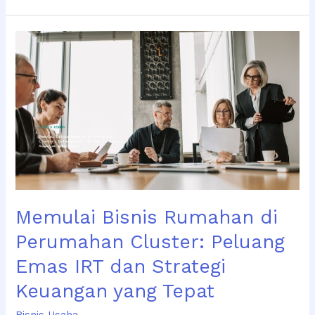
Memulai
Bisnis
Rumahan
di
Perumahan
Cluster:
Peluang
Emas
IRT
dan
Strategi
Memulai Bisnis Rumahan di
Keuangan
yang
Perumahan Cluster: Peluang
Tepat
Emas IRT dan Strategi
Keuangan yang Tepat
Bisnis Usaha