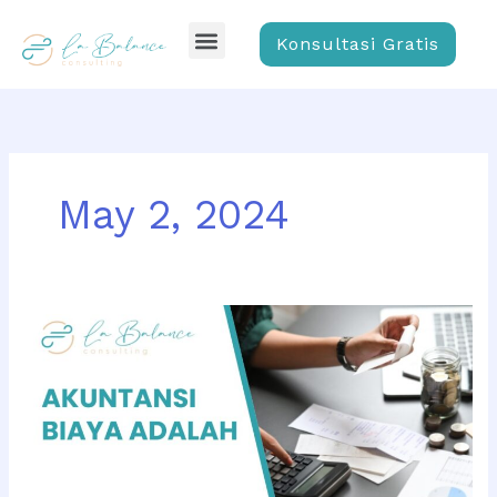
Skip
Menu
to
Konsultasi Gratis
content
May 2, 2024
Akuntansi
Biaya
adalah:
Pengertian,
Fungsi,
Jenis,
dan
Contoh